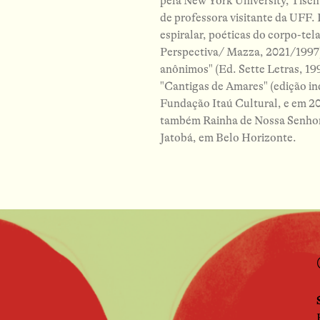
pela New York University, Tisc
de professora visitante da UFF.
espiralar, poéticas do corpo-tel
Perspectiva/ Mazza, 2021/1997);
anônimos" (Ed. Sette Letras, 1
"Cantigas de Amares" (edição in
Fundação Itaú Cultural, e em 20
também Rainha de Nossa Senhor
Jatobá, em Belo Horizonte.