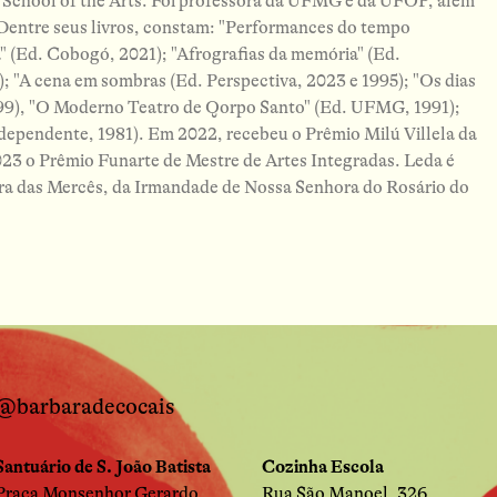
h School of the Arts. Foi professora da UFMG e da UFOP, além
 Dentre seus livros, constam: "Performances do tempo
a" (Ed. Cobogó, 2021); "Afrografias da memória" (Ed.
 "A cena em sombras (Ed. Perspectiva, 2023 e 1995); "Os dias
999), "O Moderno Teatro de Qorpo Santo" (Ed. UFMG, 1991);
dependente, 1981). Em 2022, recebeu o Prêmio Milú Villela da
23 o Prêmio Funarte de Mestre de Artes Integradas. Leda é
a das Mercês, da Irmandade de Nossa Senhora do Rosário do
@barbaradecocais
Santuário de S. João Batista
Cozinha Escola
Praça Monsenhor Gerardo
Rua São Manoel, 326